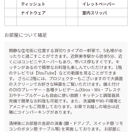
ティッシュト
イレットペーパー
ナイトウェア
室内スリッパ
お部屋について補足
閑静な住宅街に位置する貸切りタイプの一軒家で、5名様がゆ
ったりと過ごすことができます。近鉄東寺駅から徒歩5分、近
くにはコンビニやスーパーもあり、市バス停もすぐです。キ
ッチンがあるので簡単なお料理も楽しんでいただけます。1階
のテレビでは【YouTube】などの動画を見ることができま
す。 さらに2階には、プロジェクターもございますので大画面
のスクリーンでお好きな映画をご覧いただけます。備え付け
のDVDプレーヤー・各種テレビゲーム(Xbox・Wii・プレステ
3)やテーブルゲームも自由に使い放題！キッチンと調理器具
完備で簡単なお料理も可能です。また、洗濯機やWi-Fi環境と
アメニティもご用意しております。お車でお越しの場合は近
隣にコインパーキングがあります。
清掃後にお部屋の各部の消毒 (鍵・ドアノブ、スイッチ類 リモ
コンのボタン類 テーブル等) を実施 しております。 お部屋に