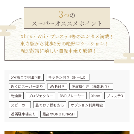
3
つ
の
スーパーオススメポイント
Xbox・Wii・プレステ3等のエンタメ満載！
東寺駅から徒歩5分の絶好ロケーション！
周辺散策に嬉しい自転車乗り放題！
5名様まで宿泊可能
キッチン付き（IH一口）
近くにスーパーあり
Wi-Fi付き
洗濯機付き（洗剤あり）
乾燥機
プロジェクター
DVDプレーヤー
Xbox
プレステ3
スピーカー
畳でお子様も安心
オプション利用可能
近隣駐車場あり
最高のOMOTENASHI