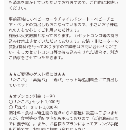
も消毒を置かせていただいておりますので、ご自由にお使い
ください。
事前連絡にてベビーカーやチャイルドシート・ベビーチェ
ア・ベッドの貸出しもおこなっているので、小さいお子様連
れの方も安心してご利用いただけます。
施設は火気厳禁となっております。 カセットコンロ等の持ち
込みは禁止させていただいております。お鍋 ・IHヒーターの
貸出(有料)を行っておりますので詳細はお問い合わせくださ
い。もしカセットコンロ等の持ち込みをされた場合は、別途
ご請求をさせていただきます。
★★ご要望のゲスト様には★★
「たこパ」「素麺パ」「鍋パ」セット等追加料金にて貸出し
ています！
★オプション料金（一例）
〇「たこパ｣ セット 1,000円
〇「鍋パ」 セット 1,000円
調味料・食材は衛生面の観点からお部屋に設置はございませ
んが、食材等の手配や宅配も承っております（ご宿泊前日ま
でに要予約）。また、お客様のプランによってアレンジ手配
も可能です。お気軽にお問い合わせ下さい。