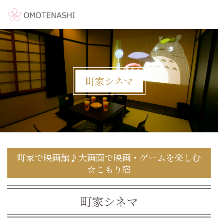
町家シネマ
町家で映画館♪大画面で映画・ゲームを楽しむ
☆こもり宿
町家シネマ