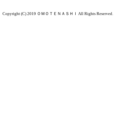
Copyright (C) 2019 ＯＭＯＴＥＮＡＳＨＩ All Rights Reserved.